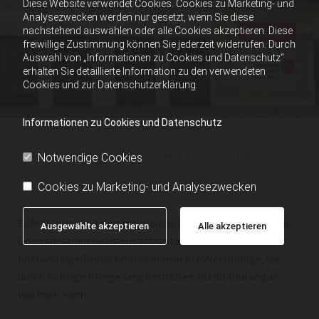
Diese Website verwendet Cookies. Cookies zu Marketing- und
Analysezwecken werden nur gesetzt, wenn Sie diese
nachstehend auswählen oder alle Cookies akzeptieren. Diese
freiwillige Zustimmung können Sie jederzeit widerrufen. Durch
Auswahl von „Informationen zu Cookies und Datenschutz“
erhalten Sie detaillierte Information zu den verwendeten
Cookies und zur Datenschutzerklärung.
Informationen zu Cookies und Datenschutz
Der Spezialist für Orient- und
Notwendige Cookies
Perserteppiche
Cookies zu Marketing- und Analysezwecken
Edle Orient- und Perserteppiche bereichern jeden Raum.
Ausgewählte akzeptieren
Alle akzeptieren
Doch sie sehen nicht nur attraktiv aus, antike und
hochwertige Teppiche sind eine echte Wertanlage, die
durch richtige Pflege lange erhalten bleibt und sogar
wachsen kann.